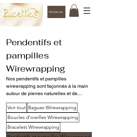
Recherche
Pendentifs et
pampilles
Wirewrapping
Nos pendentifs et pampilles
wirewrapping sont façonnés à la main
autour de pierres naturelles et de
perles soigneusement choisies.
Voir tout
Bagues Wirewrapping
Chaque pièce est unique et peut être
portée sur une chaîne, un cordon ou un
Boucles d'oreilles Wirewrapping
collier textile pour un look artisanal et
Bracelets Wirewrapping
personnalisé.
Pendentifs et pampilles Wirewrapping