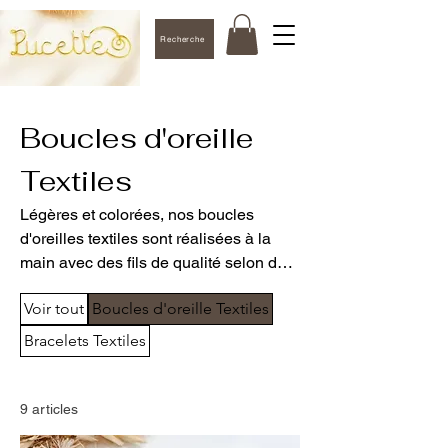
Recherche
Boucles d'oreille
Textiles
Légères et colorées, nos boucles
d'oreilles textiles sont réalisées à la
main avec des fils de qualité selon des
techniques de kumihimo, macramé et
Voir tout
Boucles d'oreille Textiles
crochet. Des bijoux artisanaux uniques
pour apporter une touche de couleur et
Bracelets Textiles
de douceur à votre quotidien.
9 articles
Filtrer et trier