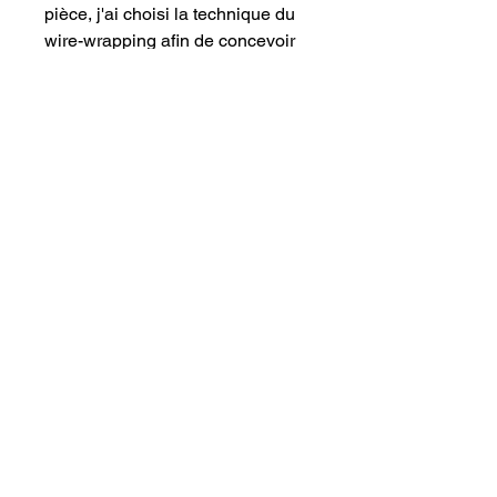
pièce, j'ai choisi la technique du 
wire-wrapping afin de concevoir 
un jonc rigide et double, qui 
maintient parfaitement 
l'alignement des perles tout en 
restant léger à porter. Je vous 
conseille d'associer ce bracelet à 
une tenue unie, comme une 
chemise bleu marine ou un haut 
beige, pour créer un rappel de 
couleur efficace sans surcharger 
votre style. En tant que seule et 
unique créatrice de la marque, je 
façonne chaque modèle dans 
mon atelier, ce qui rend toute 
personnalisation (ajustement du 
diamètre, remplacement par 
d'autres pierres semi-précieuses 
ou modification du fini de 