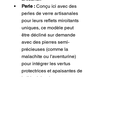
Perle :
 Conçu ici avec des 
perles de verre artisanales 
pour leurs reflets miroitants 
uniques, ce modèle peut 
être décliné sur demande 
avec des pierres semi-
précieuses (comme la 
malachite ou l'aventurine) 
pour intégrer les vertus 
protectrices et apaisantes de 
la lithothérapie.
​Le mot de Pucette : pour cette 
pièce, j'ai choisi la technique du 
Kumihimo afin d'offrir un jonc à la 
fois souple, résistant et riche en 
reliefs, qui épouse parfaitement 
les lignes du poignet. Je vous 