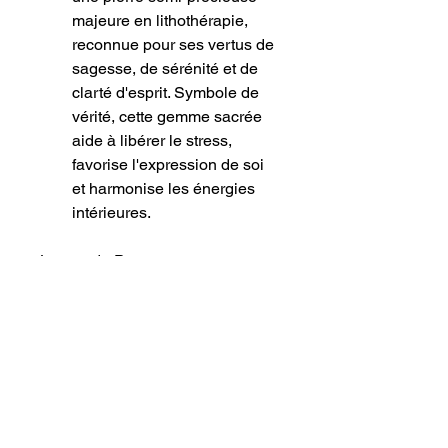
majeure en lithothérapie, 
reconnue pour ses vertus de 
sagesse, de sérénité et de 
clarté d'esprit. Symbole de 
vérité, cette gemme sacrée 
aide à libérer le stress, 
favorise l'expression de soi 
et harmonise les énergies 
intérieures.
​Le mot de Pucette : pour cette 
pièce, j'ai choisi de marier la 
rigueur du wire-wrapping à la 
souplesse visuelle du macramé 
afin de sculpter une structure 
métallique qui enveloppe les 
pierres comme une véritable 
dentelle d'argent. Je vous 